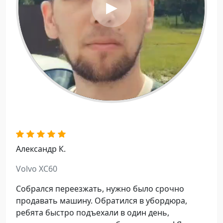
P
l
a
y
V
i
Александр К.
d
Volvo XC60
e
Собрался переезжать, нужно было срочно
o
продавать машину. Обратился в убордюра,
ребята быстро подъехали в один день,