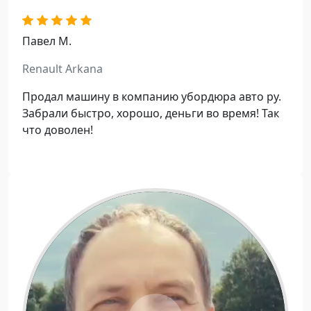
i
Павел М.
d
Renault Arkana
e
Продал машину в компанию убордюра авто ру.
o
Забрали быстро, хорошо, деньги во время! Так
что доволен!