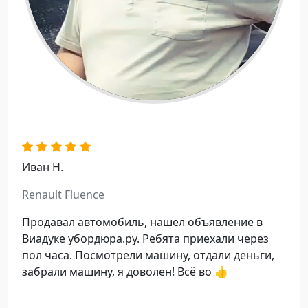
l
a
y
V
i
Иван Н.
d
Renault Fluence
e
Продавал автомобиль, нашел объявление в
o
Виадуке убордюра.ру. Ребята приехали через
пол часа. Посмотрели машину, отдали деньги,
забрали машину, я доволен! Всё во 👍